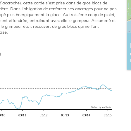
d'accroche), cette corde s'est prise dans de gros blocs de
arrière. Dans l'obligation de renforcer ses ancrages pour ne pas
ppé plus énergiquement la glace. Au troisième coup de piolet,
ement effondrée, entraînant avec elle le grimpeur. Assommé et
 le grimpeur était recouvert de gros blocs qui ne l'ont
asé.
!
JS chart by amCharts
3/10
03/11
03/12
03/13
03/14
03/15