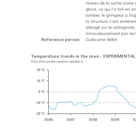
niveau de la sortie (zone 
glace, ce qui l'a tiré en 
tomber, le grimpeur a fra
la structure s'est entièr
allongé sur le stalagmite,
miraculeusement pas écr
Reference person
Guillaume Vallot
Temperature trends in the area - EXPERIMENTAL
Data from pirate-weather.apiable.io
20 °C
10 °C
0 °C
-10 °C
-20 °C
03/06
03/07
03/08
03/09
0