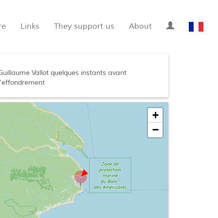
re
Links
They support us
About
Guillaume Vallot quelques instants avant
l'effondrement
+
−