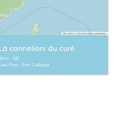
Leaflet
|
©
OpenStreetMap
contributors
La cannelloni du curé
50 m - NE
Low-flow - End: Collapse