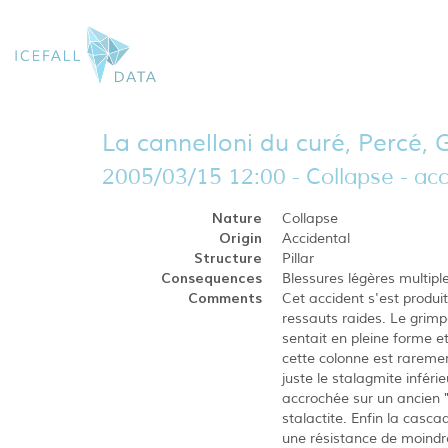
La cannelloni du curé, Percé,
2005/03/15 12:00 - Collapse - acc
Nature
Collapse
Origin
Accidental
Structure
Pillar
Consequences
Blessures légères multipl
Comments
Cet accident s'est produi
ressauts raides. Le grimp
sentait en pleine forme et
cette colonne est rarement
juste le stalagmite inférie
accrochée sur un ancien 
stalactite. Enfin la casca
une résistance de moindre 